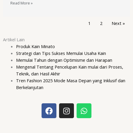
Read More »
1
2
Next »
Artikel Lain
Produk Kain Minato
Strategi dan Tips Sukses Memulai Usaha Kain
Memulai Tahun dengan Optimisme dan Harapan
Mengenal Tentang Pencelupan Kain mulai dari Proses,
Teknik, dan Hasil Akhir
Tren Fashion 2025 Mode Masa Depan yang Inklusif dan
Berkelanjutan
F
I
W
a
n
h
c
s
a
e
t
t