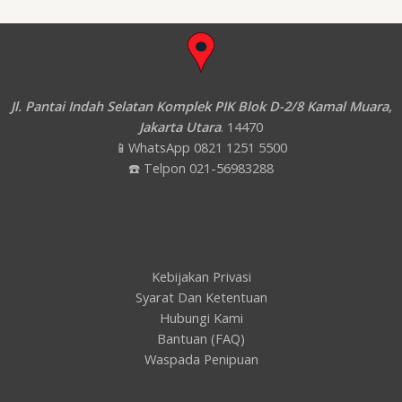
b
a
s
o
g
a
o
r
p
k
a
p
m
Jl. Pantai Indah Selatan Komplek PIK Blok D-2/8 Kamal Muara,
Jakarta Utara
. 14470
📱WhatsApp 0821 1251 5500
☎️ Telpon 021-56983288
Kebijakan Privasi
Syarat Dan Ketentuan
Hubungi Kami
Bantuan (FAQ)
Waspada Penipuan