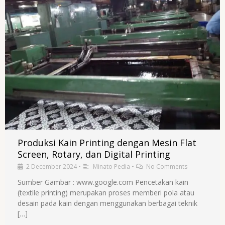
Produksi Kain Printing dengan Mesin Flat
Screen, Rotary, dan Digital Printing
2 December 2024
•
Minato Pedia
•
No Comments
Sumber Gambar : www.google.com Pencetakan kain
(textile printing) merupakan proses memberi pola atau
desain pada kain dengan menggunakan berbagai teknik
[…]